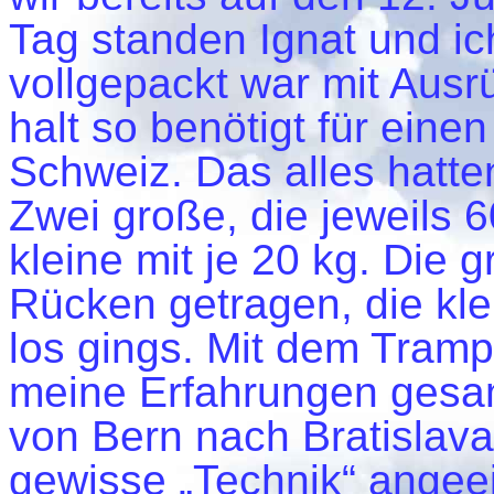
Tag standen Ignat und i
vollgepackt war mit Aus
halt so benötigt für eine
Schweiz. Das alles hatte
Zwei große, die jeweils 
kleine mit je 20 kg. Die
Rücken getragen, die kl
los gings. Mit dem Tramp
meine Erfahrungen gesam
von Bern nach Bratislava
gewisse „Technik“ angeei