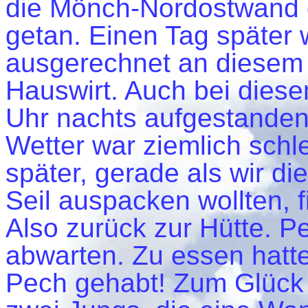
die Mönch-Nordostwand d
getan. Einen Tag später 
ausgerechnet an diesem 
Hauswirt. Auch bei diese
Uhr nachts aufgestanden
Wetter war ziemlich sch
später, gerade als wir d
Seil auspacken wollten, f
Also zurück zur Hütte. P
abwarten. Zu essen hatte
Pech gehabt! Zum Glück