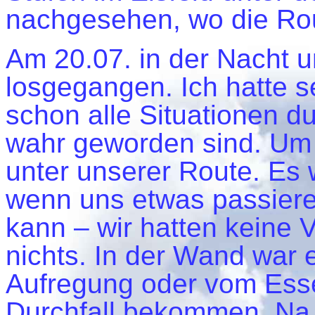
nachgesehen, wo die Rou
Am 20.07. in der Nacht u
losgegangen. Ich hatte s
schon alle Situationen d
wahr geworden sind. Um
unter unserer Route. Es 
wenn uns etwas passiere
kann – wir hatten keine 
nichts. In der Wand war e
Aufregung oder vom Ess
Durchfall bekommen. Na 