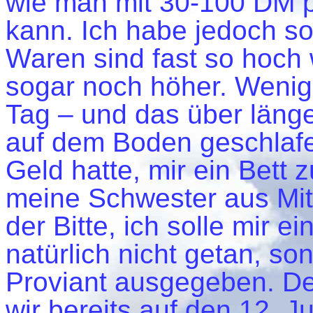
wie man mit 30-100 DM p
kann. Ich habe jedoch so 
Waren sind fast so hoch
sogar noch höher. Wenig
Tag – und das über länge
auf dem Boden geschlafen
Geld hatte, mir ein Bett 
meine Schwester aus Mit
der Bitte, ich solle mir e
natürlich nicht getan, so
Proviant ausgegeben. De
wir bereits auf den 12. J