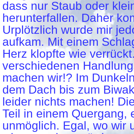
dass nur Staub oder klei
herunterfallen. Daher k
Urplötzlich wurde mir je
aufkam. Mit einem Schla
Herz klopfte wie verrückt
verschiedenen Handlung
machen wir!? Im Dunkeln 
dem Dach bis zum Biwak
leider nichts machen! Di
Teil in einem Quergang, 
unmöglich. Egal, wo wir