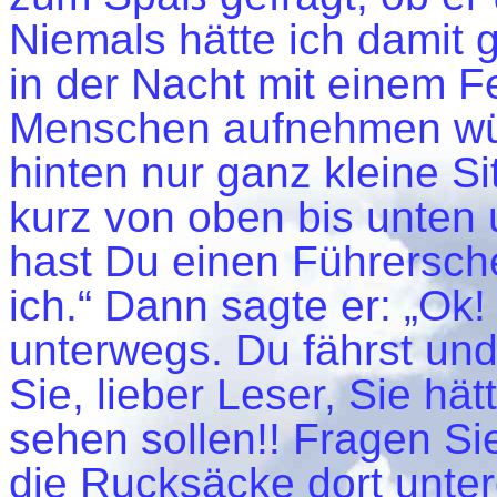
Niemals hätte ich damit 
in der Nacht mit einem F
Menschen aufnehmen würd
hinten nur ganz kleine S
kurz von oben bis unten 
hast Du einen Führersche
ich.“ Dann sagte er: „Ok
unterwegs. Du fährst und 
Sie, lieber Leser, Sie h
sehen sollen!! Fragen Sie
die Rucksäcke dort unter