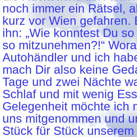
noch immer ein Rätsel, ab
kurz vor Wien gefahren. 
ihn: „Wie konntest Du s
so mitzunehmen?!“ Worauf
Autohändler und ich habe 
mach Dir also keine Geda
Tage und zwei Nächte wa
Schlaf und mit wenig Ess
Gelegenheit möchte ich m
uns mitgenommen und un
Stück für Stück unserem